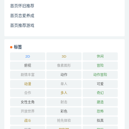
首页怀旧推荐
首页恋爱养成
首页推荐游戏
标签
2D
3D
休闲
俯视
像素图形
冒险
剧情丰富
动作
动作冒险
动漫
单人
可爱
合作
多人
奇幻
女性主角
射击
建造
开放世界
彩色
恐怖
战斗
抢先体验
拟真