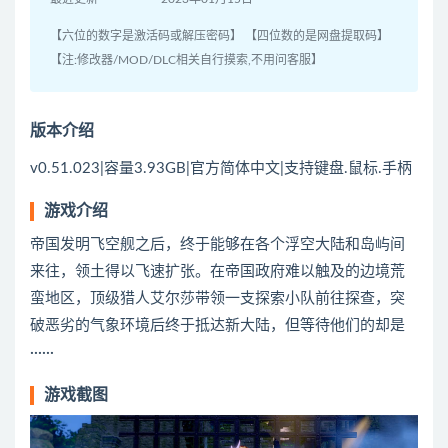
【六位的数字是激活码或解压密码】 【四位数的是网盘提取码】
【注:修改器/MOD/DLC相关自行摸索,不用问客服】
版本介绍
v0.51.023|容量3.93GB|官方简体中文|支持键盘.鼠标.手柄
游戏介绍
帝国发明飞空舰之后，终于能够在各个浮空大陆和岛屿间
来往，领土得以飞速扩张。在帝国政府难以触及的边境荒
蛮地区，顶级猎人艾尔莎带领一支探索小队前往探查，突
破恶劣的气象环境后终于抵达新大陆，但等待他们的却是
······
游戏截图