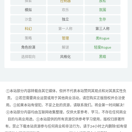
探索
控制器
放松
模拟
欢乐
氛围
沙盒
独立
生存
科幻
第一人称
第三人称
策略
管理
类Rogue
角色扮演
解谜
轻度Rogue
选择取向
风格化
黑暗
①本站部分内容转载自其它媒体，但并不代表本站赞同其观点和对其真实性负
责。 ②若您需要商业运营或用于其他商业活动，请您购买正版授权并合法使
用。③如果本站有侵犯、不妥之处的资源，请联系我们。将会第一时间解决！
④本站部分内容均由互联网收集整理，仅供大家参考、学习，不存在任何商业
目的与商业用途。⑤本站提供的所有资源仅供参考学习使用，版权归原著所
有，禁止下载本站资源参与任何商业和非法行为，请于24小时之内删除!如有侵