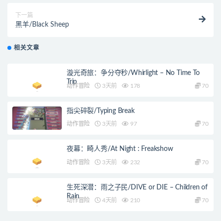
下一篇
黑羊/Black Sheep
相关文章
漩光奇旅：争分夺秒/Whirlight – No Time To
Trip
动作冒险
3天前
178
70
指尖碎裂/Typing Break
动作冒险
3天前
97
70
夜幕：畸人秀/At Night : Freakshow
动作冒险
3天前
232
70
生死深潜：雨之子民/DIVE or DIE – Children of
Rain
动作冒险
4天前
210
70