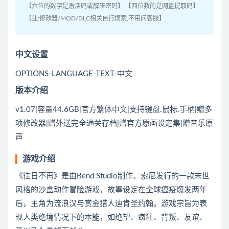
【六位的数字是激活码或解压密码】 【四位数的是网盘提取码】
【注:修改器/MOD/DLC相关自行摸索,不用问客服】
中文设置
OPTIONS-LANGUAGE-TEXT-中文
版本介绍
v1.07|容量44.6GB|官方繁体中文|支持键盘.鼠标.手柄|赠多
项修改器|赠外送完全通关存档|赠官方原画设定集|赠音乐原
声
游戏介绍
《往日不再》是由Bend Studio制作、索尼发行的一款末世
风格的沙盒动作冒险游戏，故事设定在全球瘟疫爆发两年
后，主角为流浪汉与赏金猎人迪肯圣约翰。游戏宗旨为表
现人类绝境情况下的本能，如绝望、疯狂、背叛、友谊、