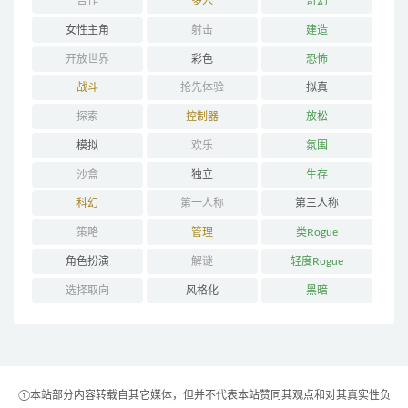
合作
多人
奇幻
女性主角
射击
建造
开放世界
彩色
恐怖
战斗
抢先体验
拟真
探索
控制器
放松
模拟
欢乐
氛围
沙盒
独立
生存
科幻
第一人称
第三人称
策略
管理
类Rogue
角色扮演
解谜
轻度Rogue
选择取向
风格化
黑暗
①本站部分内容转载自其它媒体，但并不代表本站赞同其观点和对其真实性负