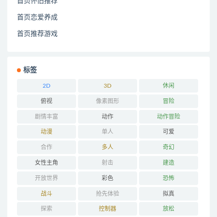
首页怀旧推荐
首页恋爱养成
首页推荐游戏
标签
2D
3D
休闲
俯视
像素图形
冒险
剧情丰富
动作
动作冒险
动漫
单人
可爱
合作
多人
奇幻
女性主角
射击
建造
开放世界
彩色
恐怖
战斗
抢先体验
拟真
探索
控制器
放松