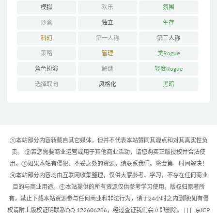
模拟
欢乐
氛围
沙盒
独立
生存
科幻
第一人称
第三人称
策略
管理
类Rogue
角色扮演
解谜
轻度Rogue
选择取向
风格化
黑暗
①本站部分内容转载自其它媒体，但并不代表本站赞同其观点和对其真实性负
责。 ②若您需要商业运营或用于其他商业活动，请您购买正版授权并合法使
用。③如果本站有侵犯、不妥之处的资源，请联系我们。将会第一时间解决！
④本站部分内容均由互联网收集整理，仅供大家参考、学习，不存在任何商业
目的与商业用途。⑤本站提供的所有资源仅供参考学习使用，版权归原著所
有，禁止下载本站资源参与任何商业和非法行为，请于24小时之内删除!如有侵
权请附上版权证明联系QQ 122606286，经过查证我们会立即删除。 | |
|
京ICP