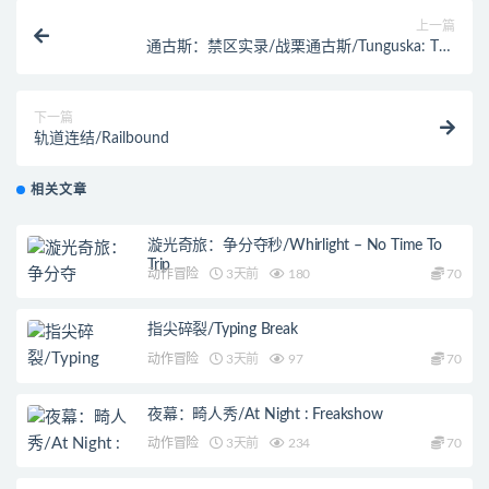
上一篇
通古斯：禁区实录/战栗通古斯/Tunguska: The
Visitation
下一篇
轨道连结/Railbound
相关文章
漩光奇旅：争分夺秒/Whirlight – No Time To
Trip
动作冒险
3天前
180
70
指尖碎裂/Typing Break
动作冒险
3天前
97
70
夜幕：畸人秀/At Night : Freakshow
动作冒险
3天前
234
70