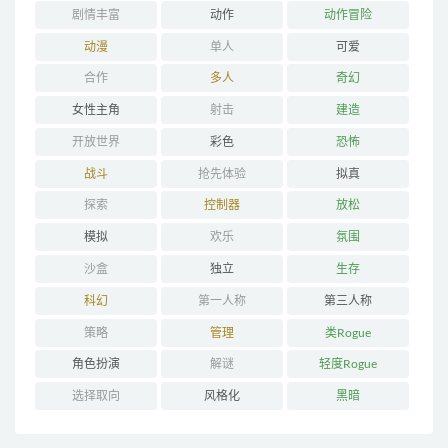
剧情丰富
动作
动作冒险
动漫
单人
可爱
合作
多人
奇幻
女性主角
射击
建造
开放世界
彩色
恐怖
战斗
抢先体验
拟真
探索
控制器
放松
模拟
欢乐
氛围
沙盒
独立
生存
科幻
第一人称
第三人称
策略
管理
类Rogue
角色扮演
解谜
轻度Rogue
选择取向
风格化
黑暗