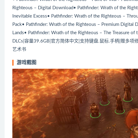
Righteous – Digital Download• Pathfinder: Wrath of the Righ
Inevitable Excess• Pathfinder: Wrath of the Righteous – Thro
Pack• Pathfinder: Wrath of the Righteous – Premium Digital D
Lands• Pathfinder: Wrath of the Righteous – The Treasur
DLCs|容量39.6GB|官方简体中文|支持键盘.鼠标.手柄|赠
艺术书
游戏截图