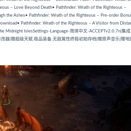
teous – Love Beyond Death• Pathfinder: Wrath of the Righteous –
ugh the Ashes• Pathfinder: Wrath of the Righteous – Pre-order Bonu
ownload• Pathfinder: Wrath of the Righteous – A Visitor from Dista
e of the Midnight IslesSettings-Language-简体中文-ACCEPTv2.0.7n|集成
多项修改器|赠超级天赋.极品装备.无敌属性终极初始存档|赠原声音乐|赠地