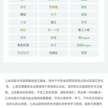
探索
控制器
放松
模拟
欢乐
氛围
沙盒
独立
生存
科幻
第一人称
第三人称
策略
管理
类Rogue
角色扮演
解谜
轻度Rogue
选择取向
风格化
黑暗
①本站部分内容转载自其它媒体，但并不代表本站赞同其观点和对其真实性负
责。 ②若您需要商业运营或用于其他商业活动，请您购买正版授权并合法使
用。③如果本站有侵犯、不妥之处的资源，请联系我们。将会第一时间解决！
④本站部分内容均由互联网收集整理，仅供大家参考、学习，不存在任何商业
目的与商业用途。⑤本站提供的所有资源仅供参考学习使用，版权归原著所