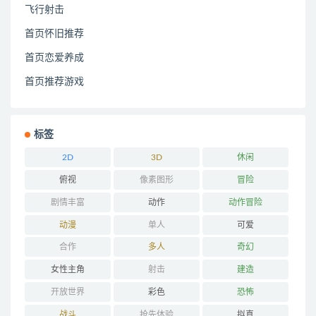
飞行射击
首页怀旧推荐
首页恋爱养成
首页推荐游戏
标签
2D
3D
休闲
俯视
像素图形
冒险
剧情丰富
动作
动作冒险
动漫
单人
可爱
合作
多人
奇幻
女性主角
射击
建造
开放世界
彩色
恐怖
战斗
抢先体验
拟真