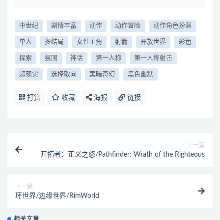
中世纪
剧情丰富
动作
动作冒险
动作角色扮演
单人
多结局
女性主角
射箭
开放世界
彩色
探索
氛围
神话
第一人称
第一人称射击
超现实
选择取向
黑暗奇幻
黑色幽默
打赏
收藏
海报
链接
上一篇
开拓者：正义之怒/Pathfinder: Wrath of the Righteous
下一篇
环世界/边缘世界/RimWorld
相关文章