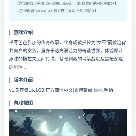
【六位的数字是激活码或解压密码】 【四位数的是网盘提取码】
【注:修改器/MOD/DLC相关自行摸索,不用问客服】
游戏介绍
书写芭芭雅加的传奇故事，化身成被指控为“女巫”而被迫背
井离乡的女孩。置身于这充满活力的奇谈世界，体验原汁
原味的斯拉夫民间传说，紧张刺激的弓箭战以及黑暗深邃
的剧情 。
版本介绍
v1.5|容量16.1GB|官方简体中文|支持键盘.鼠标.手柄
游戏截图