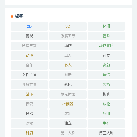
标签
2D
3D
休闲
俯视
像素图形
冒险
剧情丰富
动作
动作冒险
动漫
单人
可爱
合作
多人
奇幻
女性主角
射击
建造
开放世界
彩色
恐怖
战斗
抢先体验
拟真
探索
控制器
放松
模拟
欢乐
氛围
沙盒
独立
生存
科幻
第一人称
第三人称