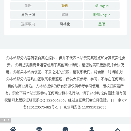
策略
管理
类Rogue
角色扮演
解谜
轻度Rogue
选择取向
风格化
黑暗
①本站部分内容转载自其它媒体，但并不代表本站赞同其观点和对其真实性负
责。 ②若您需要商业运营或用于其他商业活动，请您购买正版授权并合法使
用。③如果本站有侵犯、不妥之处的资源，请联系我们。将会第一时间解决！
④本站部分内容均由互联网收集整理，仅供大家参考、学习，不存在任何商业
目的与商业用途。⑤本站提供的所有资源仅供参考学习使用，版权归原著所
有，禁止下载本站资源参与任何商业和非法行为，请于24小时之内删除!如有侵
权请附上版权证明联系QQ 122606286，经过查证我们会立即删除。 | |
|
京ICP
备120123575482号-1
|
京公网安备 110335012033
51La