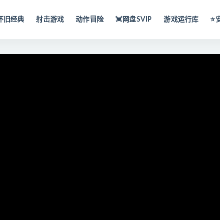
怀旧经典
射击游戏
动作冒险
💓网盘SVIP
游戏运行库
⭐️