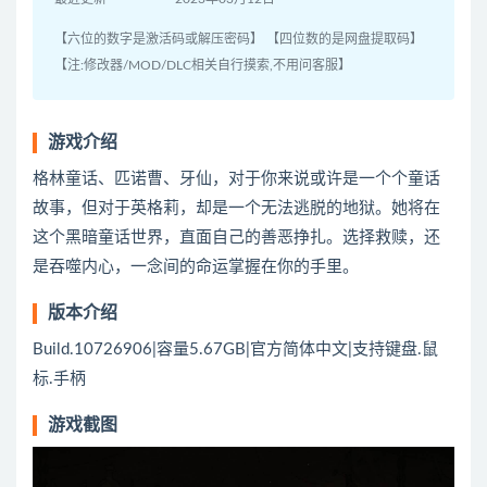
【六位的数字是激活码或解压密码】 【四位数的是网盘提取码】
【注:修改器/MOD/DLC相关自行摸索,不用问客服】
游戏介绍
格林童话、匹诺曹、牙仙，对于你来说或许是一个个童话
故事，但对于英格莉，却是一个无法逃脱的地狱。她将在
这个黑暗童话世界，直面自己的善恶挣扎。选择救赎，还
是吞噬内心，一念间的命运掌握在你的手里。
版本介绍
Build.10726906|容量5.67GB|官方简体中文|支持键盘.鼠
标.手柄
游戏截图