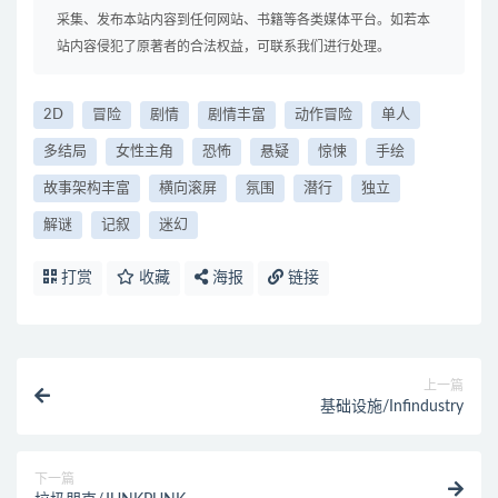
采集、发布本站内容到任何网站、书籍等各类媒体平台。如若本
站内容侵犯了原著者的合法权益，可联系我们进行处理。
2D
冒险
剧情
剧情丰富
动作冒险
单人
多结局
女性主角
恐怖
悬疑
惊悚
手绘
故事架构丰富
横向滚屏
氛围
潜行
独立
解谜
记叙
迷幻
打赏
收藏
海报
链接
上一篇
基础设施/Infindustry
下一篇