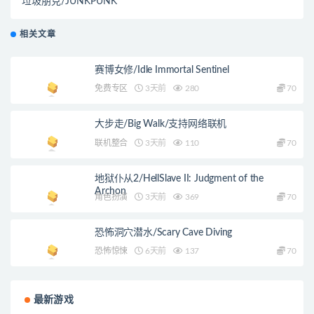
垃圾朋克/JUNKPUNK
相关文章
赛博女修/Idle Immortal Sentinel
免费专区
3天前
280
70
大步走/Big Walk/支持网络联机
联机整合
3天前
110
70
地狱仆从2/HellSlave II: Judgment of the
Archon
角色扮演
3天前
369
70
恐怖洞穴潜水/Scary Cave Diving
恐怖惊悚
6天前
137
70
最新游戏