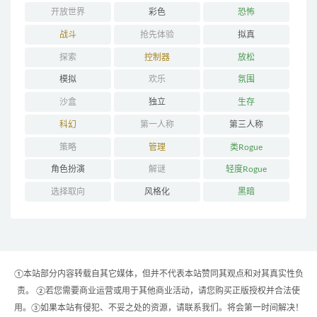
开放世界
彩色
恐怖
战斗
抢先体验
拟真
探索
控制器
放松
模拟
欢乐
氛围
沙盒
独立
生存
科幻
第一人称
第三人称
策略
管理
类Rogue
角色扮演
解谜
轻度Rogue
选择取向
风格化
黑暗
①本站部分内容转载自其它媒体，但并不代表本站赞同其观点和对其真实性负
责。 ②若您需要商业运营或用于其他商业活动，请您购买正版授权并合法使
用。③如果本站有侵犯、不妥之处的资源，请联系我们。将会第一时间解决！