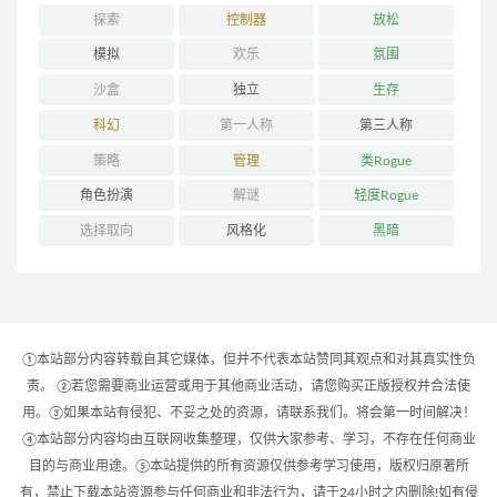
探索
控制器
放松
模拟
欢乐
氛围
沙盒
独立
生存
科幻
第一人称
第三人称
策略
管理
类Rogue
角色扮演
解谜
轻度Rogue
选择取向
风格化
黑暗
①本站部分内容转载自其它媒体，但并不代表本站赞同其观点和对其真实性负
责。 ②若您需要商业运营或用于其他商业活动，请您购买正版授权并合法使
用。③如果本站有侵犯、不妥之处的资源，请联系我们。将会第一时间解决！
④本站部分内容均由互联网收集整理，仅供大家参考、学习，不存在任何商业
目的与商业用途。⑤本站提供的所有资源仅供参考学习使用，版权归原著所
有，禁止下载本站资源参与任何商业和非法行为，请于24小时之内删除!如有侵