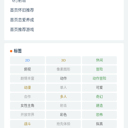
飞行射击
首页怀旧推荐
首页恋爱养成
首页推荐游戏
标签
2D
3D
休闲
俯视
像素图形
冒险
剧情丰富
动作
动作冒险
动漫
单人
可爱
合作
多人
奇幻
女性主角
射击
建造
开放世界
彩色
恐怖
战斗
抢先体验
拟真