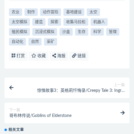
农业
制作
动作冒险
基地建设
太空
太空模拟
建造
探索
收集马拉松
机器人
殖民模拟
沉浸式模拟
沙盒
生存
科学
管理
自动化
自然
采矿
打赏
收藏
海报
链接
上一篇
惊悚故事3：英格莉忏悔录/Creepy Tale 3: Ingrid
Penance
下一篇
哥布林传说/Goblins of Elderstone
相关文章