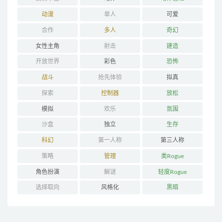
动漫
单人
可爱
合作
多人
奇幻
女性主角
射击
建造
开放世界
彩色
恐怖
战斗
抢先体验
拟真
探索
控制器
放松
模拟
欢乐
氛围
沙盒
独立
生存
科幻
第一人称
第三人称
策略
管理
类Rogue
角色扮演
解谜
轻度Rogue
选择取向
风格化
黑暗