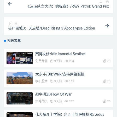
上一篇
《汪汪队立大功：锦标赛》/PAW Patrol: Grand Prix
下一篇
丧尸围城3：天启版/Dead Rising 3 Apocalypse Edition
相关文章
赛博女修/Idle Immortal Sentinel
免费专区
3天前
294
70
大步走/Big Walk/支持网络联机
联机整合
3天前
117
70
战争洪流/Flow Of War
策略战棋
3天前
275
70
伟大角斗士学院：角斗士管理模拟器/Ludus