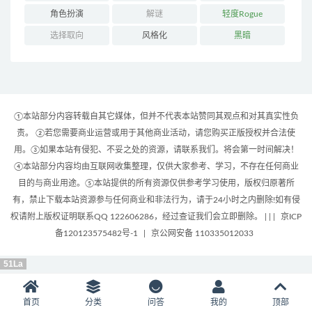
角色扮演
解谜
轻度Rogue
选择取向
风格化
黑暗
①本站部分内容转载自其它媒体，但并不代表本站赞同其观点和对其真实性负
责。 ②若您需要商业运营或用于其他商业活动，请您购买正版授权并合法使
用。③如果本站有侵犯、不妥之处的资源，请联系我们。将会第一时间解决！
④本站部分内容均由互联网收集整理，仅供大家参考、学习，不存在任何商业
目的与商业用途。⑤本站提供的所有资源仅供参考学习使用，版权归原著所
有，禁止下载本站资源参与任何商业和非法行为，请于24小时之内删除!如有侵
权请附上版权证明联系QQ 122606286，经过查证我们会立即删除。 | |
|
京ICP
备120123575482号-1
|
京公网安备 110335012033
51La
首页
分类
问答
我的
顶部