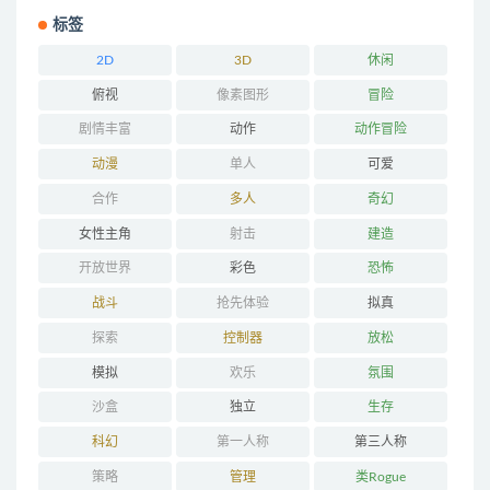
标签
2D
3D
休闲
俯视
像素图形
冒险
剧情丰富
动作
动作冒险
动漫
单人
可爱
合作
多人
奇幻
女性主角
射击
建造
开放世界
彩色
恐怖
战斗
抢先体验
拟真
探索
控制器
放松
模拟
欢乐
氛围
沙盒
独立
生存
科幻
第一人称
第三人称
策略
管理
类Rogue