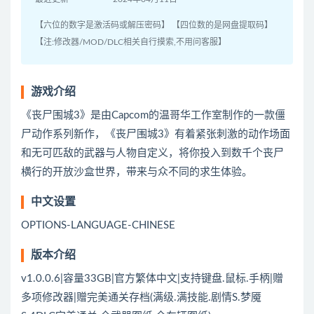
【六位的数字是激活码或解压密码】 【四位数的是网盘提取码】
【注:修改器/MOD/DLC相关自行摸索,不用问客服】
游戏介绍
《丧尸围城3》是由Capcom的温哥华工作室制作的一款僵
尸动作系列新作，《丧尸围城3》有着紧张刺激的动作场面
和无可匹敌的武器与人物自定义，将你投入到数千个丧尸
横行的开放沙盒世界，带来与众不同的求生体验。
中文设置
OPTIONS-LANGUAGE-CHINESE
版本介绍
v1.0.0.6|容量33GB|官方繁体中文|支持键盘.鼠标.手柄|赠
多项修改器|赠完美通关存档(满级.满技能.剧情S.梦魇