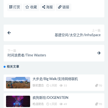
打赏
收藏
海报
链接
上一篇
基建空间/太空之外/InfraSpace
下一篇
时间浪费者/Time Wasters
相关文章
大步走/Big Walk/支持网络联机
联机整合
1天前
55
70
疯狗斯坦/DOGENSTEIN
枪战射击
1天前
49
70