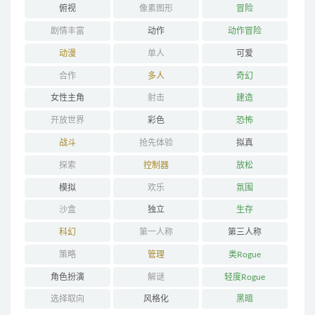
俯视
像素图形
冒险
剧情丰富
动作
动作冒险
动漫
单人
可爱
合作
多人
奇幻
女性主角
射击
建造
开放世界
彩色
恐怖
战斗
抢先体验
拟真
探索
控制器
放松
模拟
欢乐
氛围
沙盒
独立
生存
科幻
第一人称
第三人称
策略
管理
类Rogue
角色扮演
解谜
轻度Rogue
选择取向
风格化
黑暗