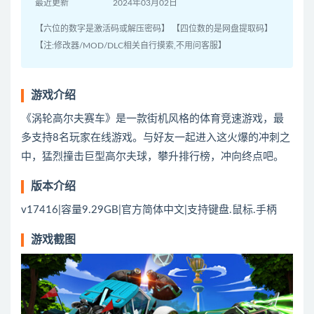
最近更新
2024年03月02日
【六位的数字是激活码或解压密码】 【四位数的是网盘提取码】
【注:修改器/MOD/DLC相关自行摸索,不用问客服】
游戏介绍
《涡轮高尔夫赛车》是一款街机风格的体育竞速游戏，最
多支持8名玩家在线游戏。与好友一起进入这火爆的冲刺之
中，猛烈撞击巨型高尔夫球，攀升排行榜，冲向终点吧。
版本介绍
v17416|容量9.29GB|官方简体中文|支持键盘.鼠标.手柄
游戏截图