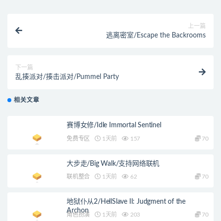
上一篇
逃离密室/Escape the Backrooms
下一篇
乱揍派对/揍击派对/Pummel Party
相关文章
赛博女修/Idle Immortal Sentinel
免费专区
1天前
157
70
大步走/Big Walk/支持网络联机
联机整合
1天前
62
70
地狱仆从2/HellSlave II: Judgment of the
Archon
角色扮演
1天前
203
70