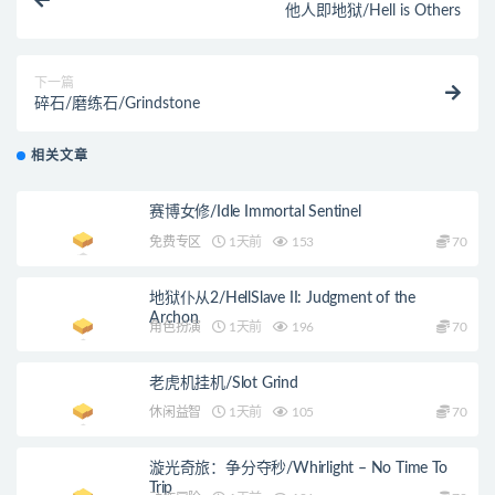
他人即地狱/Hell is Others
下一篇
碎石/磨练石/Grindstone
相关文章
赛博女修/Idle Immortal Sentinel
免费专区
1天前
153
70
地狱仆从2/HellSlave II: Judgment of the
Archon
角色扮演
1天前
196
70
老虎机挂机/Slot Grind
休闲益智
1天前
105
70
漩光奇旅：争分夺秒/Whirlight – No Time To
Trip