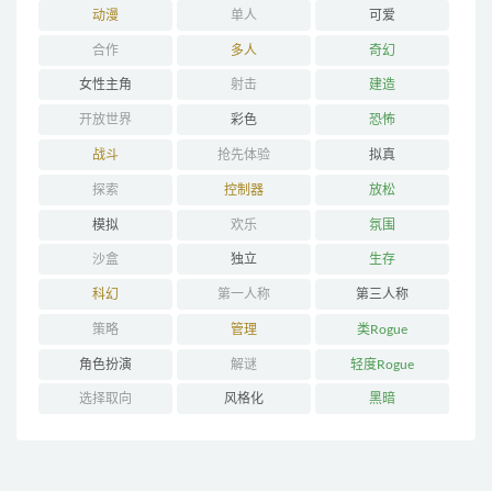
动漫
单人
可爱
合作
多人
奇幻
女性主角
射击
建造
开放世界
彩色
恐怖
战斗
抢先体验
拟真
探索
控制器
放松
模拟
欢乐
氛围
沙盒
独立
生存
科幻
第一人称
第三人称
策略
管理
类Rogue
角色扮演
解谜
轻度Rogue
选择取向
风格化
黑暗