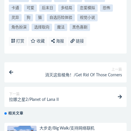
卡通
可爱
后末日
多结局
恋爱模拟
恐怖
灵异
狗
猫
自选历险体验
视觉小说
角色扮演
选择取向
魔法
黑色喜剧
打赏
收藏
海报
链接
上一篇
消灭这些棱角！/Get Rid Of Those Corners
下一篇
拉娜之星2/Planet of Lana II
相关文章
大步走/Big Walk/支持网络联机