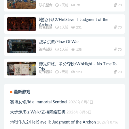
联机整合
2天前
70
70
地狱仆从2/HellSlave II: Judgment of the
Archon
角色扮演
2天前
231
70
战争洪流/Flow Of War
策略战棋
2天前
158
70
漩光奇旅：争分夺秒/Whirlight – No Time To
Trip
动作冒险
2天前
120
70
最新游戏
赛博女修/Idle Immortal Sentinel
2026年8月6日
大步走/Big Walk/支持网络联机
2026年8月6日
地狱仆从2/HellSlave II: Judgment of the Archon
2026年8月6