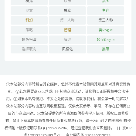
模拟
欢乐
氛围
沙盒
独立
生存
科幻
第一人称
第三人称
策略
管理
类Rogue
角色扮演
解谜
轻度Rogue
选择取向
风格化
黑暗
①本站部分内容转载自其它媒体，但并不代表本站赞同其观点和对其真实性负
责。 ②若您需要商业运营或用于其他商业活动，请您购买正版授权并合法使
用。③如果本站有侵犯、不妥之处的资源，请联系我们。将会第一时间解决！
④本站部分内容均由互联网收集整理，仅供大家参考、学习，不存在任何商业
目的与商业用途。⑤本站提供的所有资源仅供参考学习使用，版权归原著所
有，禁止下载本站资源参与任何商业和非法行为，请于24小时之内删除!如有侵
权请附上版权证明联系QQ 122606286，经过查证我们会立即删除。 | |
|
京ICP
备120123575482号-1
|
京公网安备 110335012033