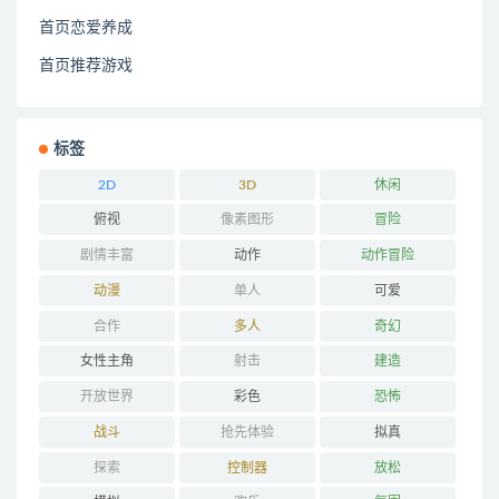
首页恋爱养成
首页推荐游戏
标签
2D
3D
休闲
俯视
像素图形
冒险
剧情丰富
动作
动作冒险
动漫
单人
可爱
合作
多人
奇幻
女性主角
射击
建造
开放世界
彩色
恐怖
战斗
抢先体验
拟真
探索
控制器
放松