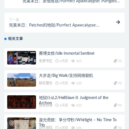
完美末日：永恒炼狱/Purrfect Apawcalypse: Purrgatory
Furever
下一篇
完美末日：Patches的地狱/Purrfect Apawcalypse:
Patches’ Infurno
相关文章
赛博女修/Idle Immortal Sentinel
免费专区
4天前
327
70
大步走/Big Walk/支持网络联机
联机整合
4天前
125
70
地狱仆从2/HellSlave II: Judgment of the
Archon
角色扮演
4天前
415
70
漩光奇旅：争分夺秒/Whirlight – No Time To
Trip
动作冒险
4天前
191
70