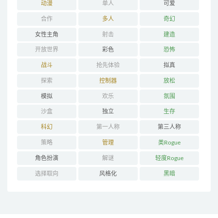
动漫
单人
可爱
合作
多人
奇幻
女性主角
射击
建造
开放世界
彩色
恐怖
战斗
抢先体验
拟真
探索
控制器
放松
模拟
欢乐
氛围
沙盒
独立
生存
科幻
第一人称
第三人称
策略
管理
类Rogue
角色扮演
解谜
轻度Rogue
选择取向
风格化
黑暗