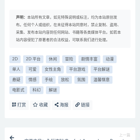
声明：
本站所有文章，如无特殊说明或标注，均为本站原创发
布。任何个人或组织，在未征得本站同意时，禁止复制、盗用、
采集、发布本站内容到任何网站、书籍等各类媒体平台。如若本
站内容侵犯了原著者的合法权益，可联系我们进行处理。
2D
2D 平台
休闲
冒险
剧情丰富
动漫
单人
可爱
女性主角
平台游戏
平台解谜
悬疑
情感
手绘
放松
氛围
温馨惬意
电影式
科幻
解谜
打赏
收藏
海报
链接
上一篇