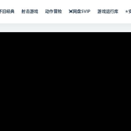
怀旧经典
射击游戏
动作冒险
💓网盘SVIP
游戏运行库
⭐️