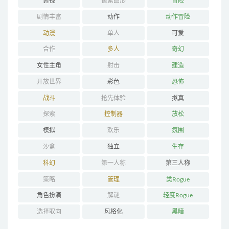
俯视
像素图形
冒险
剧情丰富
动作
动作冒险
动漫
单人
可爱
合作
多人
奇幻
女性主角
射击
建造
开放世界
彩色
恐怖
战斗
抢先体验
拟真
探索
控制器
放松
模拟
欢乐
氛围
沙盒
独立
生存
科幻
第一人称
第三人称
策略
管理
类Rogue
角色扮演
解谜
轻度Rogue
选择取向
风格化
黑暗