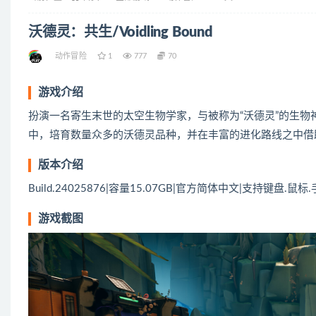
沃德灵：共生/Voidling Bound
动作冒险
1
777
70
游戏介绍
扮演一名寄生末世的太空生物学家，与被称为“沃德灵”的生
中，培育数量众多的沃德灵品种，并在丰富的进化路线之中借
版本介绍
Build.24025876|容量15.07GB|官方简体中文|支持键盘.鼠标
游戏截图