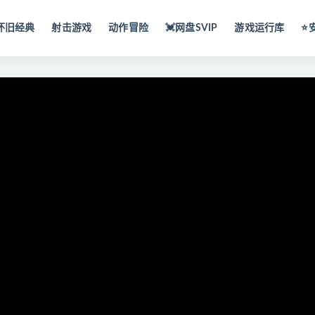
怀旧经典
射击游戏
动作冒险
💓网盘SVIP
游戏运行库
⭐️