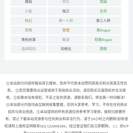
模拟
欢乐
氛围
沙盒
独立
生存
科幻
第一人称
第三人称
策略
管理
类Rogue
角色扮演
解谜
轻度Rogue
选择取向
风格化
黑暗
①本站部分内容转载自其它媒体，但并不代表本站赞同其观点和对其真实性负
责。 ②若您需要商业运营或用于其他商业活动，请您购买正版授权并合法使
用。③如果本站有侵犯、不妥之处的资源，请联系我们。将会第一时间解决！
④本站部分内容均由互联网收集整理，仅供大家参考、学习，不存在任何商业
目的与商业用途。⑤本站提供的所有资源仅供参考学习使用，版权归原著所
有，禁止下载本站资源参与任何商业和非法行为，请于24小时之内删除!如有侵
权请附上版权证明联系QQ 122606286，经过查证我们会立即删除。 | |
|
京ICP