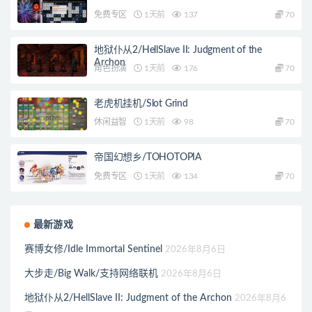
免费专区
1天前
137
70
地狱仆从2/HellSlave II: Judgment of the
Archon
角色扮演
1天前
176
70
老虎机挂机/Slot Grind
休闲益智
1天前
98
70
帝国幻想乡/TOHOTOPIA
免费专区
1天前
134
70
最新游戏
赛博女修/Idle Immortal Sentinel
2026年8月6日
大步走/Big Walk/支持网络联机
2026年8月6日
地狱仆从2/HellSlave II: Judgment of the Archon
2026年8月6