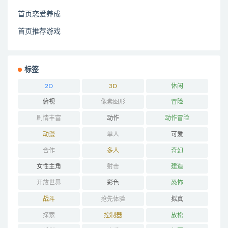
首页恋爱养成
首页推荐游戏
标签
2D
3D
休闲
俯视
像素图形
冒险
剧情丰富
动作
动作冒险
动漫
单人
可爱
合作
多人
奇幻
女性主角
射击
建造
开放世界
彩色
恐怖
战斗
抢先体验
拟真
探索
控制器
放松