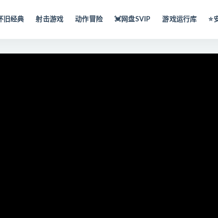
怀旧经典
射击游戏
动作冒险
💓网盘SVIP
游戏运行库
⭐️