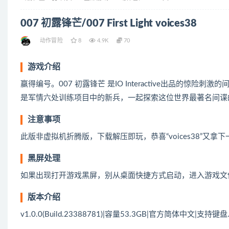
007 初露锋芒/007 First Light voices38
动作冒险
8
4.9K
70
游戏介绍
赢得编号。007 初露锋芒 是IO Interactive出品的
是军情六处训练项目中的新兵，一起探索这位世界最著名间谍
注意事项
此版非虚拟机折腾版，下载解压即玩，恭喜“voices38”又拿
黑屏处理
如果出现打开游戏黑屏，别从桌面快捷方式启动，进入游戏文
版本介绍
v1.0.0(Build.23388781)|容量53.3GB|官方简体中文|支持键