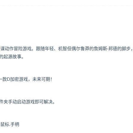
惊险刺激的间谍动作冒险游戏。跟随年轻、机智但偶尔鲁莽的詹姆斯·邦德的脚步
的起源故事。
下一款D加密游戏，未来可期！
件夹手动启动游戏即可解决。
盘.鼠标.手柄