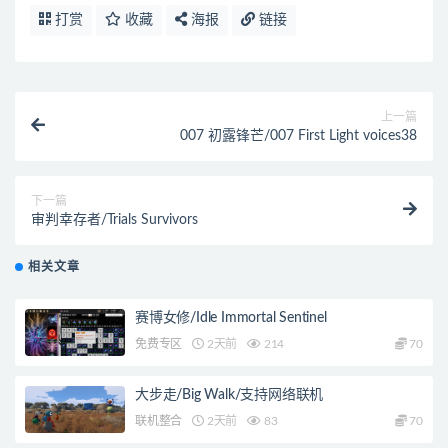
打赏
收藏
海报
链接
上一篇
007 初露锋芒/007 First Light voices38
下一篇
审判幸存者/Trials Survivors
相关文章
赛博女修/Idle Immortal Sentinel
免费专区
2天前
214
70
大步走/Big Walk/支持网络联机
联机整合
2天前
83
70