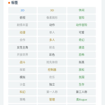
标签
2D
3D
休闲
俯视
像素图形
冒险
剧情丰富
动作
动作冒险
动漫
单人
可爱
合作
多人
奇幻
女性主角
射击
建造
开放世界
彩色
恐怖
战斗
抢先体验
拟真
探索
控制器
放松
模拟
欢乐
氛围
沙盒
独立
生存
科幻
第一人称
第三人称
策略
管理
类Rogue