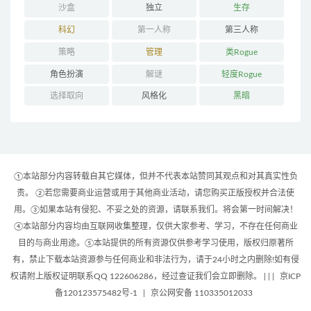
沙盒
独立
生存
科幻
第一人称
第三人称
策略
管理
类Rogue
角色扮演
解谜
轻度Rogue
选择取向
风格化
黑暗
①本站部分内容转载自其它媒体，但并不代表本站赞同其观点和对其真实性负
责。 ②若您需要商业运营或用于其他商业活动，请您购买正版授权并合法使
用。③如果本站有侵犯、不妥之处的资源，请联系我们。将会第一时间解决！
④本站部分内容均由互联网收集整理，仅供大家参考、学习，不存在任何商业
目的与商业用途。⑤本站提供的所有资源仅供参考学习使用，版权归原著所
有，禁止下载本站资源参与任何商业和非法行为，请于24小时之内删除!如有侵
权请附上版权证明联系QQ 122606286，经过查证我们会立即删除。 | |
|
京ICP
备120123575482号-1
|
京公网安备 110335012033