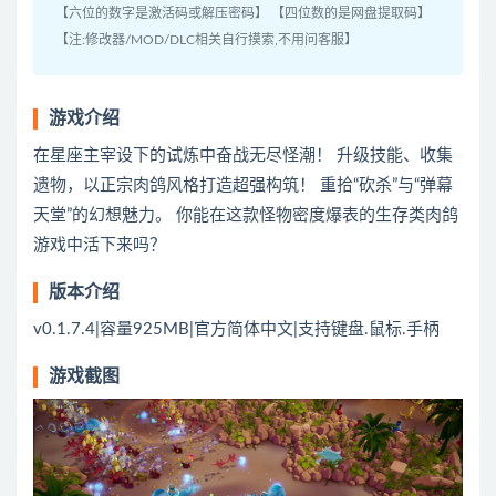
【六位的数字是激活码或解压密码】 【四位数的是网盘提取码】
【注:修改器/MOD/DLC相关自行摸索,不用问客服】
游戏介绍
在星座主宰设下的试炼中奋战无尽怪潮！ 升级技能、收集
遗物，以正宗肉鸽风格打造超强构筑！ 重拾“砍杀”与“弹幕
天堂”的幻想魅力。 你能在这款怪物密度爆表的生存类肉鸽
游戏中活下来吗？
版本介绍
v0.1.7.4|容量925MB|官方简体中文|支持键盘.鼠标.手柄
游戏截图