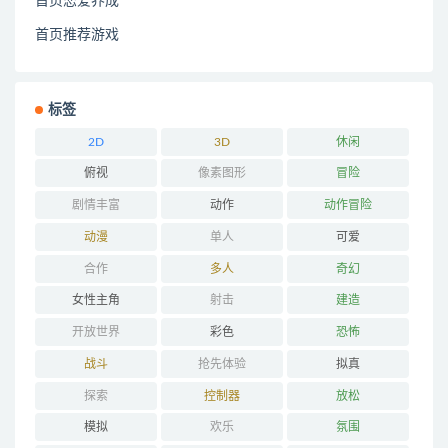
首页恋爱养成
首页推荐游戏
标签
2D
3D
休闲
俯视
像素图形
冒险
剧情丰富
动作
动作冒险
动漫
单人
可爱
合作
多人
奇幻
女性主角
射击
建造
开放世界
彩色
恐怖
战斗
抢先体验
拟真
探索
控制器
放松
模拟
欢乐
氛围