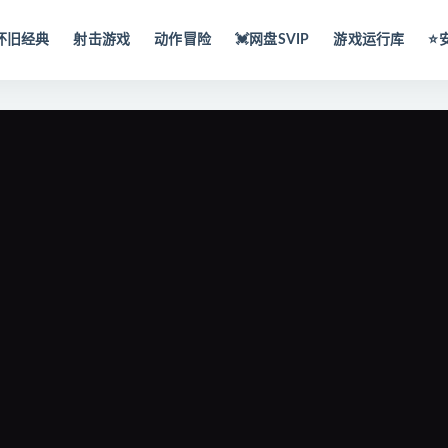
怀旧经典
射击游戏
动作冒险
💓网盘SVIP
游戏运行库
⭐️