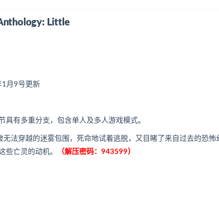
ology: Little
1年1月9号更新
节具有多重分支，包含单人及多人游戏模式。
们被无法穿越的迷雾包围，死命地试着逃脱，又目睹了来自过去的恐怖
这些亡灵的动机。
（解压密码：943599）