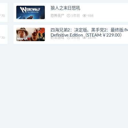
狼人之末日怒吼
70
恐怖丧尸
5年前
988
四海兄弟2：决定版、黑手党2：最终版/Mafia
Definitive Edition（STEAM:￥229.00）
70
射击游戏
3年前
18.9K