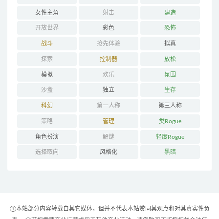
女性主角
射击
建造
开放世界
彩色
恐怖
战斗
抢先体验
拟真
探索
控制器
放松
模拟
欢乐
氛围
沙盒
独立
生存
科幻
第一人称
第三人称
策略
管理
类Rogue
角色扮演
解谜
轻度Rogue
选择取向
风格化
黑暗
①本站部分内容转载自其它媒体，但并不代表本站赞同其观点和对其真实性负