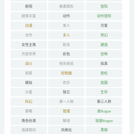
俯视
像素图形
冒险
剧情丰富
动作
动作冒险
动漫
单人
可爱
合作
多人
奇幻
女性主角
射击
建造
开放世界
彩色
恐怖
战斗
抢先体验
拟真
探索
控制器
放松
模拟
欢乐
氛围
沙盒
独立
生存
科幻
第一人称
第三人称
策略
管理
类Rogue
角色扮演
解谜
轻度Rogue
选择取向
风格化
黑暗