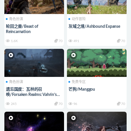
角色扮演
动作冒险
轮回之兽/Beast of
灰域之境/Ashbound Expanse
Reincarnation
1.6K
70
491
70
角色扮演
免费专区
遗忘国度：瓦林的召
芒狗/Manggou
唤/Forsaken Realms: Vahrin’s
Call
245
70
96
70