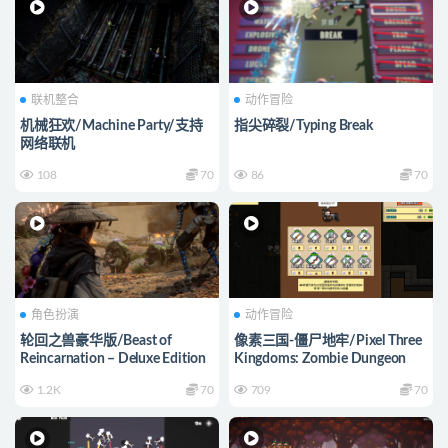
联机整合
动作冒险
机械狂欢/Machine Party/支持
指尖碎裂/Typing Break
网络联机
108
70
86
70
角色扮演
动作冒险
轮回之兽豪华版/Beast of
像素三国-僵尸地牢/Pixel Three
Reincarnation – Deluxe Edition
Kingdoms: Zombie Dungeon
1.2K
70
709
70