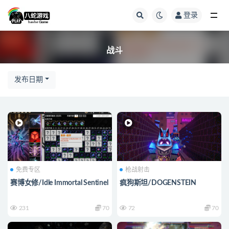
登录
全部
战斗
发布日期
免费专区
枪战射击
赛博女修/Idle Immortal Sentinel
疯狗斯坦/DOGENSTEIN
231
70
72
70