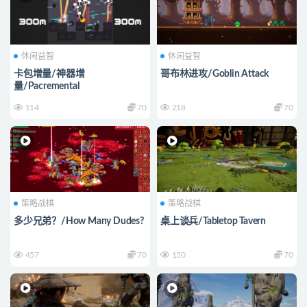
休闲益智
休闲益智
卡包增量/神器增
哥布林进攻/Goblin Attack
量/Pacremental
114
70
218
70
策略战棋
策略战棋
多少兄弟？/How Many Dudes?
桌上谈兵/Tabletop Tavern
457
70
150
70