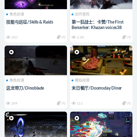
角色扮演
动作冒险
技能与远征/Skills & Raids
第一狂战士：卡赞/The First
Berserker: Khazan voices38
210
70
2.3K
70
角色扮演
模拟经营
这龙带刀/Dinoblade
末日餐厅/Doomsday Diner
249
70
111
70